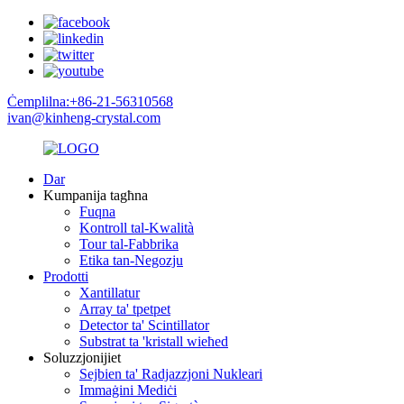
Ċemplilna:+86-21-56310568
ivan@kinheng-crystal.com
Dar
Kumpanija tagħna
Fuqna
Kontroll tal-Kwalità
Tour tal-Fabbrika
Etika tan-Negozju
Prodotti
Xantillatur
Array ta' tpetpet
Detector ta' Scintillator
Substrat ta 'kristall wieħed
Soluzzjonijiet
Sejbien ta' Radjazzjoni Nukleari
Immaġini Mediċi