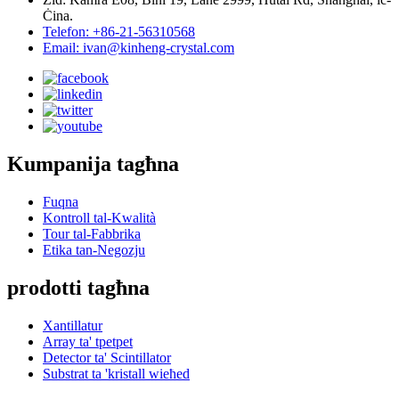
Ċina.
Telefon: +86-21-56310568
Email: ivan@kinheng-crystal.com
Kumpanija tagħna
Fuqna
Kontroll tal-Kwalità
Tour tal-Fabbrika
Etika tan-Negozju
prodotti tagħna
Xantillatur
Array ta' tpetpet
Detector ta' Scintillator
Substrat ta 'kristall wieħed