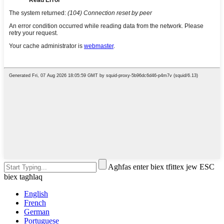
Agħfas enter biex tfittex jew ESC
biex tagħlaq
English
French
German
Portuguese