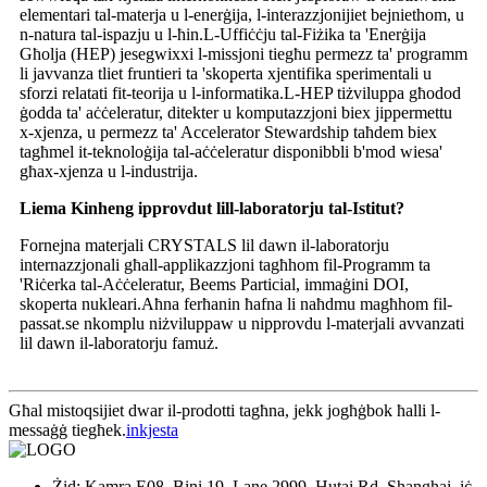
elementari tal-materja u l-enerġija, l-interazzjonijiet bejniethom, u
n-natura tal-ispazju u l-ħin.L-Uffiċċju tal-Fiżika ta 'Enerġija
Għolja (HEP) jesegwixxi l-missjoni tiegħu permezz ta' programm
li javvanza tliet fruntieri ta 'skoperta xjentifika sperimentali u
sforzi relatati fit-teorija u l-informatika.L-HEP tiżviluppa għodod
ġodda ta' aċċeleratur, ditekter u komputazzjoni biex jippermettu
x-xjenza, u permezz ta' Accelerator Stewardship taħdem biex
tagħmel it-teknoloġija tal-aċċeleratur disponibbli b'mod wiesa'
għax-xjenza u l-industrija.
Liema Kinheng ipprovdut lill-laboratorju tal-Istitut?
Fornejna materjali CRYSTALS lil dawn il-laboratorju
internazzjonali għall-applikazzjoni tagħhom fil-Programm ta
'Riċerka tal-Aċċeleratur, Beems Particial, immaġini DOI,
skoperta nukleari.Aħna ferħanin ħafna li naħdmu magħhom fil-
passat.se nkomplu niżviluppaw u nipprovdu l-materjali avvanzati
lil dawn il-laboratorju famuż.
Għal mistoqsijiet dwar il-prodotti tagħna, jekk jogħġbok ħalli l-
messaġġ tiegħek.
inkjesta
Żid: Kamra E08, Bini 19, Lane 2999, Hutai Rd, Shanghai, iċ-