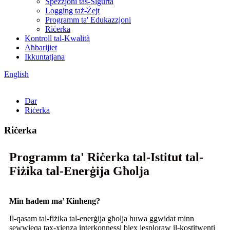
Spezzjoni tas-Sigurtà
Logging taż-Żejt
Programm ta' Edukazzjoni
Riċerka
Kontroll tal-Kwalità
Aħbarijiet
Ikkuntatjana
English
Dar
Riċerka
Riċerka
Programm ta' Riċerka tal-Istitut tal-
Fiżika tal-Enerġija Għolja
Min ħadem ma’ Kinheng?
Il-qasam tal-fiżika tal-enerġija għolja huwa ggwidat minn
sewwieqa tax-xjenza interkonnessi biex jesploraw il-kostitwenti