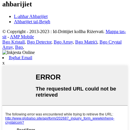
aħbarijiet
L-aħħar Aħbarijiet
Aħbarijiet tal-Bejgħ
© Copyright - 2013-2023 : Id-Drittijiet kollha Riżervati.
Mappa tas-
sit
-
AMP Mobile
Bgo Kristall
,
Bgo Detector
,
Bgo Array
,
Bgo Matriċi
,
Bgo Crystal
Array
,
Bgo
,
Ibgħat Email
x