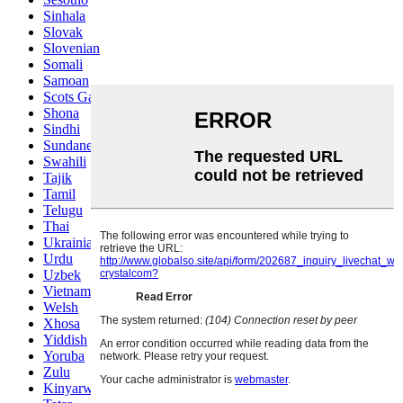
Sinhala
Slovak
Slovenian
Somali
Samoan
Scots Gaelic
Shona
Sindhi
Sundanese
Swahili
Tajik
Tamil
Telugu
Thai
Ukrainian
Urdu
Uzbek
Vietnamese
Welsh
Xhosa
Yiddish
Yoruba
Zulu
Kinyarwanda