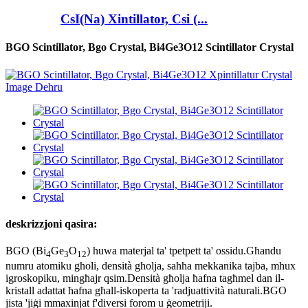
CsI(Na) Xintillator, Csi (...
BGO Scintillator, Bgo Crystal, Bi4Ge3O12 Scintillator Crystal
deskrizzjoni qasira:
BGO (Bi
Ge
O
) huwa materjal ta' tpetpett ta' ossidu.Għandu
4
3
12
numru atomiku għoli, densità għolja, saħħa mekkanika tajba, mhux
igroskopiku, mingħajr qsim.Densità għolja ħafna tagħmel dan il-
kristall adattat ħafna għall-iskoperta ta 'radjuattività naturali.BGO
jista 'jiġi mmaxinjat f'diversi forom u ġeometriji.