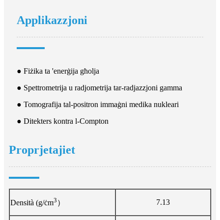
Applikazzjoni
● Fiżika ta 'enerġija għolja
● Spettrometrija u radjometrija tar-radjazzjoni gamma
● Tomografija tal-positron immaġni medika nukleari
● Ditekters kontra l-Compton
Proprjetajiet
3
7.13
Densità (g/ċm
）