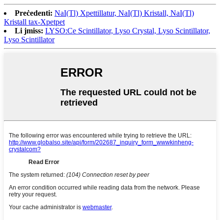
Preċedenti:
NaI(Tl) Xpettillatur, NaI(Tl) Kristall, NaI(Tl)
Kristall tax-Xpetpet
Li jmiss:
LYSO:Ce Scintillator, Lyso Crystal, Lyso Scintillator,
Lyso Scintillator