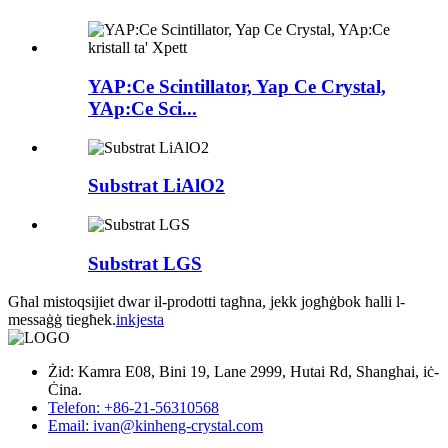
YAP:Ce Scintillator, Yap Ce Crystal,
YAp:Ce Sci...
Substrat LiAlO2
Substrat LGS
Għal mistoqsijiet dwar il-prodotti tagħna, jekk jogħġbok ħalli l-
messaġġ tiegħek.
inkjesta
Żid: Kamra E08, Bini 19, Lane 2999, Hutai Rd, Shanghai, iċ-
Ċina.
Telefon: +86-21-56310568
Email: ivan@kinheng-crystal.com