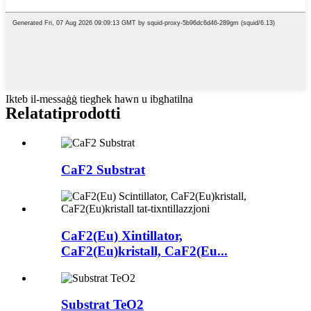
Ikteb il-messaġġ tiegħek hawn u ibgħatilna
Relatati
prodotti
CaF2 Substrat
CaF2(Eu) Xintillator,
CaF2(Eu)kristall, CaF2(Eu...
Substrat TeO2