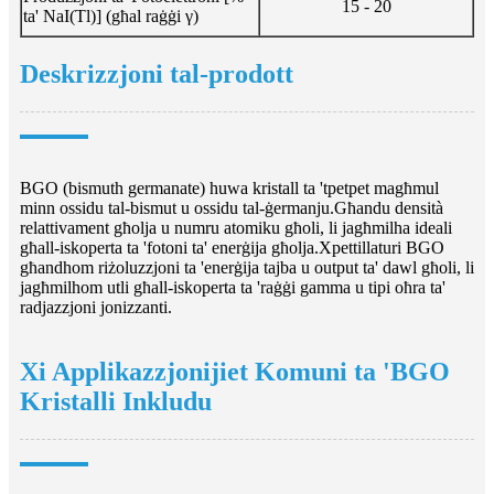
15 - 20
ta' NaI(Tl)] (għal raġġi γ)
Deskrizzjoni tal-prodott
BGO (bismuth germanate) huwa kristall ta 'tpetpet magħmul
minn ossidu tal-bismut u ossidu tal-ġermanju.Għandu densità
relattivament għolja u numru atomiku għoli, li jagħmilha ideali
għall-iskoperta ta 'fotoni ta' enerġija għolja.Xpettillaturi BGO
għandhom riżoluzzjoni ta 'enerġija tajba u output ta' dawl għoli, li
jagħmilhom utli għall-iskoperta ta 'raġġi gamma u tipi oħra ta'
radjazzjoni jonizzanti.
Xi Applikazzjonijiet Komuni ta 'BGO
Kristalli Inkludu