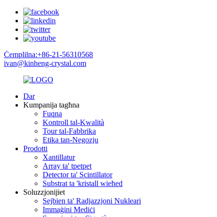
Ċemplilna:+86-21-56310568
ivan@kinheng-crystal.com
Dar
Kumpanija tagħna
Fuqna
Kontroll tal-Kwalità
Tour tal-Fabbrika
Etika tan-Negozju
Prodotti
Xantillatur
Array ta' tpetpet
Detector ta' Scintillator
Substrat ta 'kristall wieħed
Soluzzjonijiet
Sejbien ta' Radjazzjoni Nukleari
Immaġini Mediċi