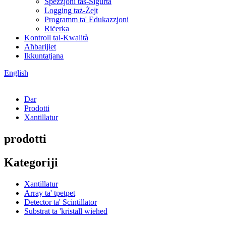
Spezzjoni tas-Sigurtà
Logging taż-Żejt
Programm ta' Edukazzjoni
Riċerka
Kontroll tal-Kwalità
Aħbarijiet
Ikkuntatjana
English
Dar
Prodotti
Xantillatur
prodotti
Kategoriji
Xantillatur
Array ta' tpetpet
Detector ta' Scintillator
Substrat ta 'kristall wieħed