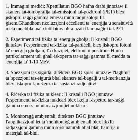
1. Immaġini mediċi: Xpettillaturi BGO ħafna drabi jintużaw fi
skaners tat-tomografija tal-emissjoni tal-pożitroni (PET) biex
jiskopru raġġi gamma emessi minn radjuisotopi fil-
ġisem.Għandhom riżoluzzjoni eċċellenti ta 'enerġija u sensittività
meta mqabbla ma' xintillators oħra użati fl-immaġini tal-PET.
2. Esperimenti tal-fiżika ta 'enerġija għolja: Il-kristalli BGO
jintużaw f'esperimenti tal-fiżika tal-partiċelli biex jiskopru fotoni
ta' enerġija għolja u, f'xi każijiet, elettroni u positrons.Huma
partikolarment utli għall-iskoperta tar-raġġi gamma fil-medda ta
'enerġija ta' 1-10 MeV.
3. Spezzjoni tas-sigurtà: ditekters BGO spiss jintużaw f'tagħmir
ta 'spezzjoni tas-sigurtà bħal skaners tal-bagalji u tal-merkanzija
biex jiskopru l-preżenza ta' sustanzi radjuattivi.
4. Riċerka tal-fiżika nukleari: Il-kristalli BGO jintużaw
f'esperimenti tal-fiżika nukleari biex ikejlu l-ispettru tar-raġġi
gamma emess minn reazzjonijiet nukleari.
5. Monitoraġġ ambjentali: ditekters BGO jintużaw
f'applikazzjonijiet ta 'monitoraġġ ambjentali biex jikxfu
radjazzjoni gamma minn sorsi naturali bħal blat, ħamrija u
materjali tal-bini.