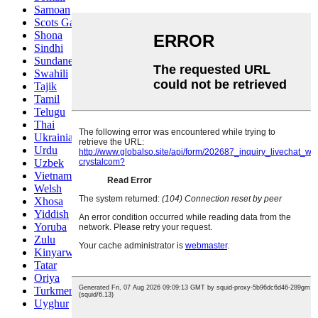
Samoan
Scots Gaelic
Shona
Sindhi
Sundanese
Swahili
Tajik
Tamil
Telugu
Thai
Ukrainian
Urdu
Uzbek
Vietnamese
Welsh
Xhosa
Yiddish
Yoruba
Zulu
Kinyarwanda
Tatar
Oriya
Turkmen
Uyghur