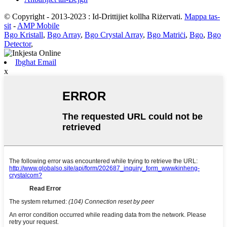
© Copyright - 2013-2023 : Id-Drittijiet kollha Riżervati.
Mappa tas-
sit
-
AMP Mobile
Bgo Kristall
,
Bgo Array
,
Bgo Crystal Array
,
Bgo Matriċi
,
Bgo
,
Bgo
Detector
,
Ibgħat Email
x