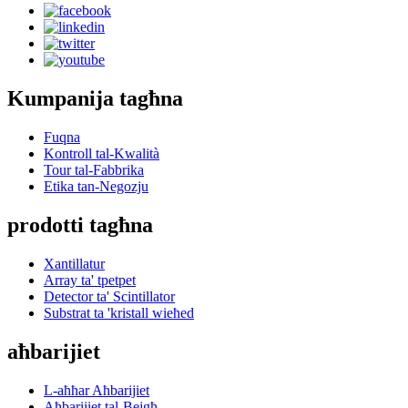
Kumpanija tagħna
Fuqna
Kontroll tal-Kwalità
Tour tal-Fabbrika
Etika tan-Negozju
prodotti tagħna
Xantillatur
Array ta' tpetpet
Detector ta' Scintillator
Substrat ta 'kristall wieħed
aħbarijiet
L-aħħar Aħbarijiet
Aħbarijiet tal-Bejgħ