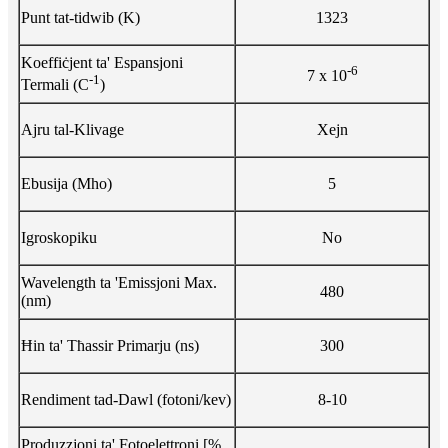
Punt tat-tidwib (K)
1323
Koeffiċjent ta' Espansjoni
-6
7 x 10
-1
Termali (C
)
Ajru tal-Klivage
Xejn
Ebusija (Mho)
5
Igroskopiku
No
Wavelength ta 'Emissjoni Max.
480
(nm)
Ħin ta' Tħassir Primarju (ns)
300
Rendiment tad-Dawl (fotoni/kev)
8-10
Produzzjoni ta' Fotoelettroni [%