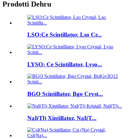
Prodotti Dehru
LSO:Ce Scintillator, Lso Cr...
LYSO: Ce Scintillator, Lyso...
BGO Scintillator, Bgo Cryst...
NaI(Tl) Xintillator, NaI(T...