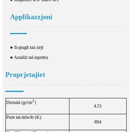
Applikazzjoni
● Il-qtugħ taż-żejt
● Analiżi tal-ispettru
Proprjetajiet
3
Densità (g/ċm
）
4.51
Punt tat-tidwib (K)
894