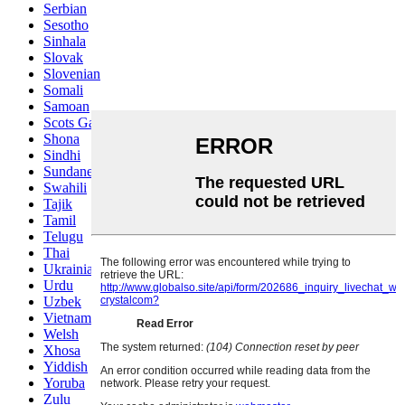
Serbian
Sesotho
Sinhala
Slovak
Slovenian
Somali
Samoan
Scots Gaelic
Shona
Sindhi
Sundanese
Swahili
Tajik
Tamil
Telugu
Thai
Ukrainian
Urdu
Uzbek
Vietnamese
Welsh
Xhosa
Yiddish
Yoruba
Zulu