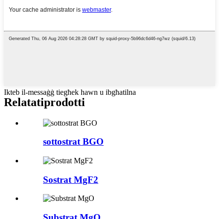
Ikteb il-messaġġ tiegħek hawn u ibgħatilna
Relatati
prodotti
sottostrat BGO
Sostrat MgF2
Substrat MgO