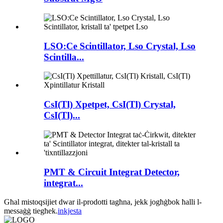
LSO:Ce Scintillator, Lso Crystal, Lso
Scintilla...
CsI(Tl) Xpetpet, CsI(Tl) Crystal,
CsI(Tl)...
PMT & Circuit Integrat Detector,
integrat...
Għal mistoqsijiet dwar il-prodotti tagħna, jekk jogħġbok ħalli l-
messaġġ tiegħek.
inkjesta