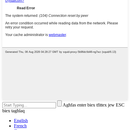
Agħfas enter biex tfittex jew ESC
biex tagħlaq
English
French