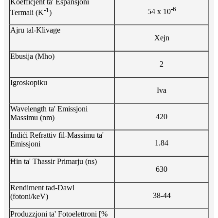
Koeffiċjent ta' Espansjoni
-6
-1
54 x 10
Termali (K
)
Ajru tal-Klivage
Xejn
Ebusija (Mho)
2
Igroskopiku
Iva
Wavelength ta' Emissjoni
420
Massimu (nm)
Indiċi Refrattiv fil-Massimu ta'
1.84
Emissjoni
Ħin ta' Tħassir Primarju (ns)
630
Rendiment tad-Dawl
38-44
(fotoni/keV)
Produzzjoni ta' Fotoelettroni [%