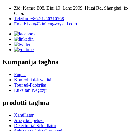
Żid: Kamra E08, Bini 19, Lane 2999, Hutai Rd, Shanghai, iċ-
Ċina.
Telefon: +86-21-56310568
Email: ivan@kinheng-crystal.com
Kumpanija tagħna
Fuqna
Kontroll tal-Kwalità
Tour tal-Fabbrika
Etika tan-Negozju
prodotti tagħna
Xantillatur
Array ta' tpetpet
Detector ta' Scintillator
Substrat ta 'kristall wieħed