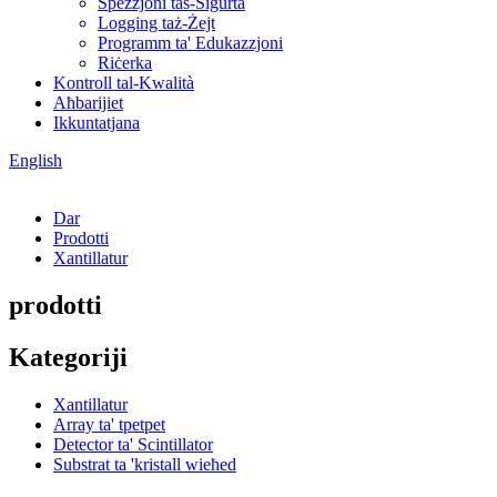
Spezzjoni tas-Sigurtà
Logging taż-Żejt
Programm ta' Edukazzjoni
Riċerka
Kontroll tal-Kwalità
Aħbarijiet
Ikkuntatjana
English
Dar
Prodotti
Xantillatur
prodotti
Kategoriji
Xantillatur
Array ta' tpetpet
Detector ta' Scintillator
Substrat ta 'kristall wieħed