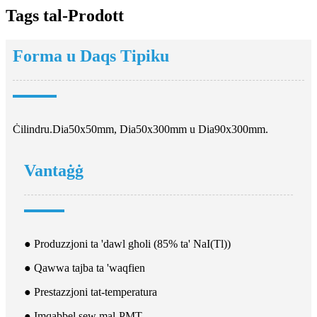
Tags tal-Prodott
Forma u Daqs Tipiku
Ċilindru.Dia50x50mm, Dia50x300mm u Dia90x300mm.
Vantaġġ
● Produzzjoni ta 'dawl għoli (85% ta' NaI(Tl))
● Qawwa tajba ta 'waqfien
● Prestazzjoni tat-temperatura
● Imqabbel sew mal-PMT