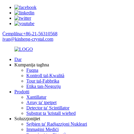
Ċemplilna:+86-21-56310568
ivan@kinheng-crystal.com
Dar
Kumpanija tagħna
Fuqna
Kontroll tal-Kwalità
Tour tal-Fabbrika
Etika tan-Negozju
Prodotti
Xantillatur
Array ta' tpetpet
Detector ta' Scintillator
Substrat ta 'kristall wieħed
Soluzzjonijiet
Sejbien ta' Radjazzjoni Nukleari
Immaġini Mediċi