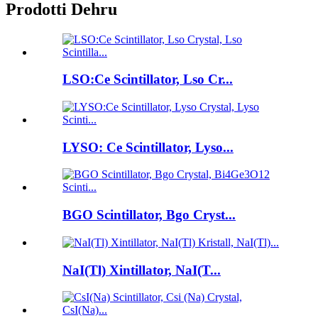
Prodotti Dehru
LSO:Ce Scintillator, Lso Cr...
LYSO: Ce Scintillator, Lyso...
BGO Scintillator, Bgo Cryst...
NaI(Tl) Xintillator, NaI(T...