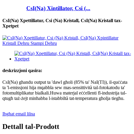
CsI(Na) Xintillator, Csi (...
CsI(Na) Xpettillatur, Csi (Na) Kristall, CsI(Na) Kristall tax-
Xpetpet
deskrizzjoni qasira:
CsI(Na) għandu output ta 'dawl għoli (85% ta' NaI(TI)), il-quċċata
ta 'l-emissjoni hija mqabbla sew mas-sensittività tal-fotokatodu ta'
fotomultiplikatur bialkali.Huwa materjal eċċellenti fl-industrija tal-
qtugħ taż-żejt minħabba l-istabbiltà tat-temperatura għolja tiegħu.
Ibgħat email lilna
Dettall tal-Prodott