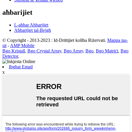
aħbarijiet
L-aħħar Aħbarijiet
Aħbarijiet tal-Bejgħ
© Copyright - 2013-2023 : Id-Drittijiet kollha Riżervati.
Mappa tas-
sit
-
AMP Mobile
Bgo Kristall
,
Bgo Crystal Array
,
Bgo Array
,
Bgo
,
Bgo Matriċi
,
Bgo
Detector
,
Ibgħat Email
x