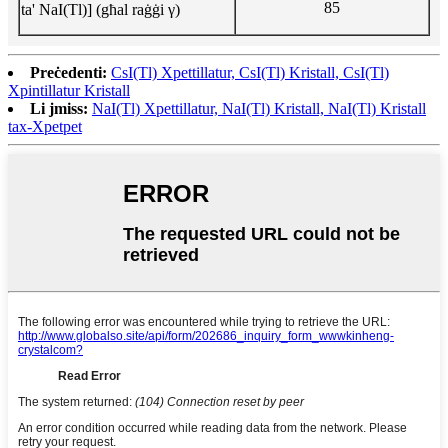
85
ta' NaI(Tl)] (għal raġġi γ)
Preċedenti:
CsI(Tl) Xpettillatur, CsI(Tl) Kristall, CsI(Tl)
Xpintillatur Kristall
Li jmiss:
NaI(Tl) Xpettillatur, NaI(Tl) Kristall, NaI(Tl) Kristall
tax-Xpetpet